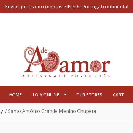
Envios grátis em compras >49,90€ Portugal continental
HOME
LOJA ONLINE
OUR STORES
CART
ny
Santo António Grande Menino Chupeta