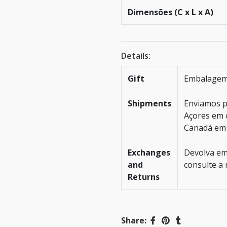
Dimensões (C x L x A)
Details:
Gift
Embalagem 
Shipments
Enviamos p
Açores em c
Canadá em 
Exchanges
Devolva em 
and
consulte a
Returns
Share: