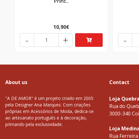
Princ..
10,90€
-
+
-
About us
Contact
"A DE AMOR" é um projeto criado em 2005
Loja Quebr
pela Designer Ana Marques. Com criações
Rua do Queb
próprias em Acessórios de Moda, dedica-se
3000-340 Co
ao artesanato português e à decoração,
primando pela exclusividade.
Loja Medin
Rua Ferreira