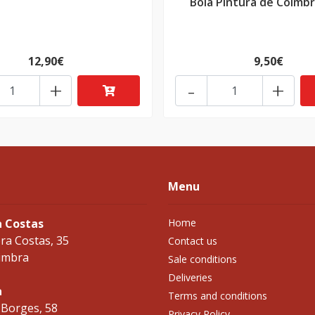
Bola Pintura de Coimbr
12,90€
9,50€
+
-
+
Menu
a Costas
Home
ra Costas, 35
Contact us
imbra
Sale conditions
Deliveries
a
Terms and conditions
 Borges, 58
Privacy Policy