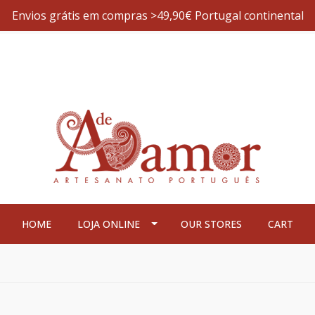
Envios grátis em compras >49,90€ Portugal continental
HOME
LOJA ONLINE
OUR STORES
CART