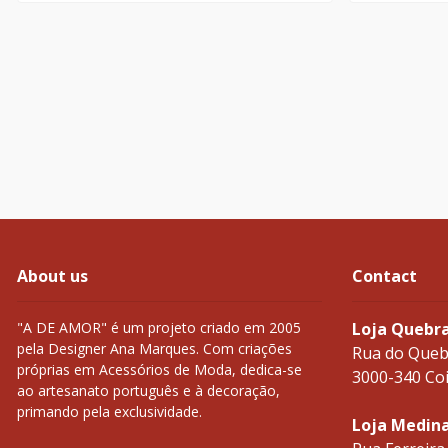
About us
Contact
"A DE AMOR" é um projeto criado em 2005
Loja Quebr
pela Designer Ana Marques. Com criações
Rua do Queb
próprias em Acessórios de Moda, dedica-se
3000-340 Co
ao artesanato português e à decoração,
primando pela exclusividade.
Loja Medin