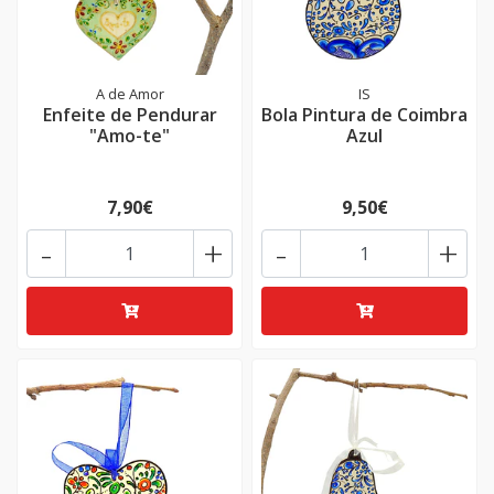
A de Amor
IS
Enfeite de Pendurar
Bola Pintura de Coimbra
"Amo-te"
Azul
7,90€
9,50€
-
+
-
+