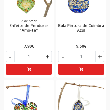
A de Amor
IS
Enfeite de Pendurar
Bola Pintura de Coimbra
"Amo-te"
Azul
7,90€
9,50€
-
+
-
+