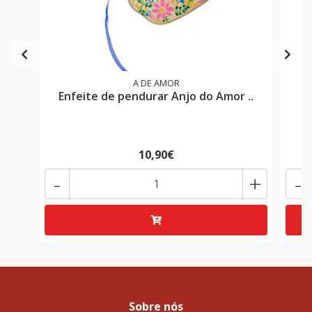
A DE AMOR
Enfeite de pendurar Anjo do Amor ..
E
10,90€
-
+
-
Sobre nós