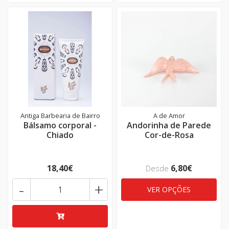
Antiga Barbearia de Bairro
A de Amor
Bálsamo corporal -
Andorinha de Parede
Chiado
Cor-de-Rosa
18,40€
6,80€
Desde
-
+
VER OPÇÕES