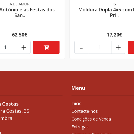
A DE AMOR
IS
António e as Festas dos
Moldura Dupla 4x5 com 
San..
Pri..
62,50€
17,20€
+
-
+
Menu
a Costas
Início
ra Costas, 35
Contacte-nos
imbra
Condições de Venda
Entregas
a