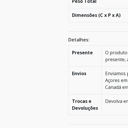
Peso Total
Dimensões (C x P x A)
Detalhes:
Presente
O produto 
presente, 
Envios
Enviamos p
Açores em 
Canadá em 
Trocas e
Devolva em
Devoluções