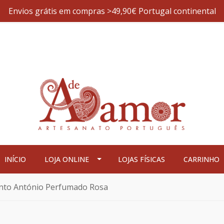
Envios grátis em compras >49,90€ Portugal continental
INÍCIO
LOJA ONLINE
LOJAS FÍSICAS
CARRINHO
nto António Perfumado Rosa