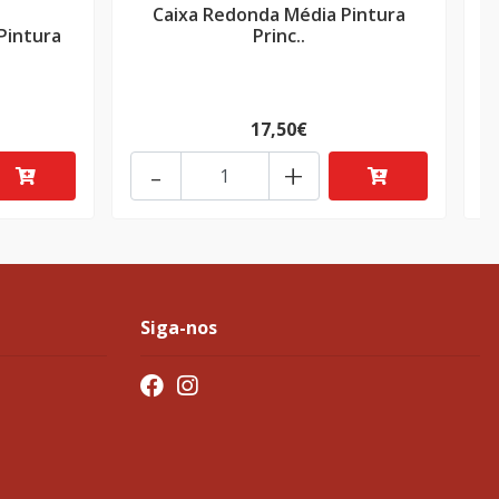
Caixa Redonda Média Pintura
G
Pintura
Princ..
17,50€
-
+
Siga-nos