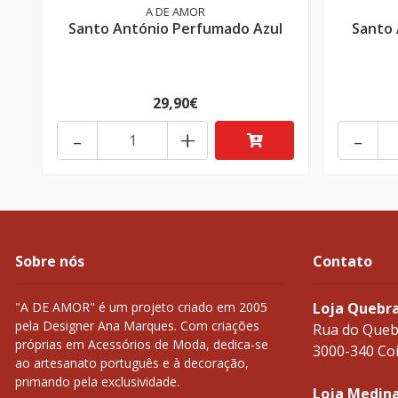
A DE AMOR
Santo António Perfumado Azul
Santo 
29,90€
-
+
-
Sobre nós
Contato
"A DE AMOR" é um projeto criado em 2005
Loja Quebr
pela Designer Ana Marques. Com criações
Rua do Queb
próprias em Acessórios de Moda, dedica-se
3000-340 Co
ao artesanato português e à decoração,
primando pela exclusividade.
Loja Medin