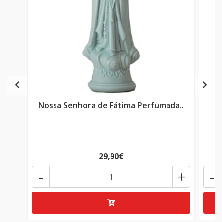
Nossa Senhora de Fátima Perfumada..
S
29,90€
-
+
-