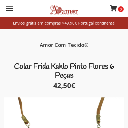
0
Envios grátis em compras >49,90€ Portugal continental
Amor Com Tecido®
Colar Frida Kahlo Pinto Flores 6
Peças
42,50€