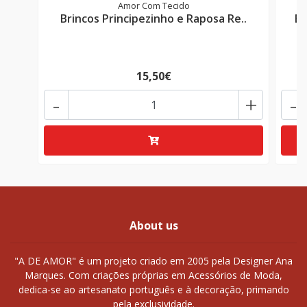
Amor Com Tecido
Brincos Principezinho e Raposa Re..
Br
15,50€
-
+
-
About us
"A DE AMOR" é um projeto criado em 2005 pela Designer Ana
Marques. Com criações próprias em Acessórios de Moda,
dedica-se ao artesanato português e à decoração, primando
pela exclusividade.