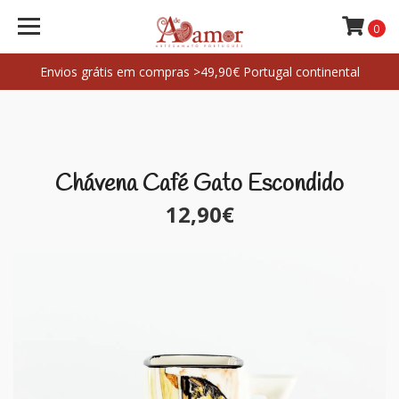
0
Envios grátis em compras >49,90€ Portugal continental
Chávena Café Gato Escondido
12,90€