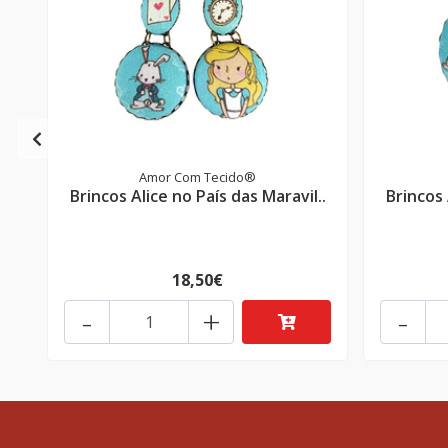
Amor Com Tecido®
Brincos Alice no País das Maravil..
Brincos 
18,50€
-
+
-