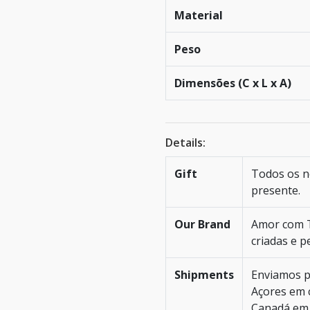
Material
Peso
Dimensões (C x L x A)
Details:
Gift
Todos os n
presente.
Our Brand
Amor com T
criadas e p
Shipments
Enviamos p
Açores em c
Canadá em 