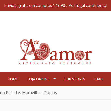
Envios grátis em compras >49,90€ Portugal continental
HOME
LOJA ONLINE
OUR STORES
CART
e no País das Maravilhas Duplos