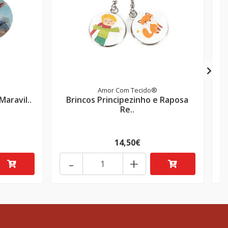
Amor Com Tecido®
Maravil..
Brincos Principezinho e Raposa
Re..
14,50€
-
+