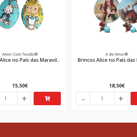
Amor Com Tecido®
A de Amor®
Alice no País das Maravil..
Brincos Alice no País das 
15,50€
18,50€
+
-
+