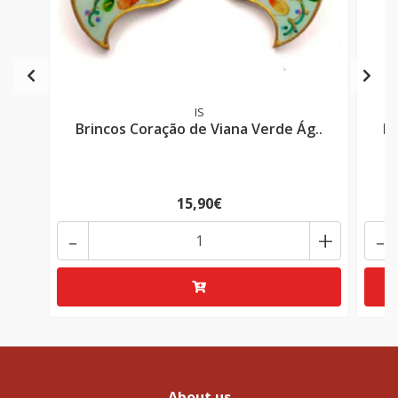
IS
Brincos Coração de Viana Verde Ág..
Br
15,90€
-
+
-
About us