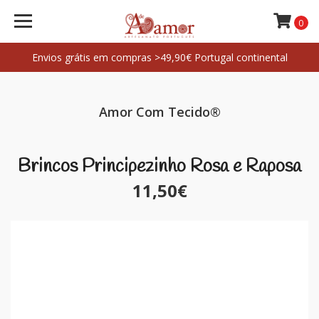
0
Envios grátis em compras >49,90€ Portugal continental
Amor Com Tecido®
Brincos Principezinho Rosa e Raposa
11,50€