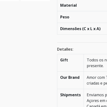
Material
Peso
Dimensões (C x L x A)
Detalles:
Gift
Todos os n
presente.
Our Brand
Amor com T
criadas e p
Shipments
Enviamos p
Açores em c
Canadá em 