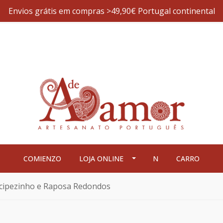
Envios grátis em compras >49,90€ Portugal continental
COMIENZO
LOJA ONLINE
N
CARRO
ncipezinho e Raposa Redondos