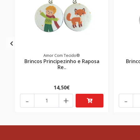
Amor Com Tecido®
Brincos Principezinho e Raposa
Brinc
Re..
14,50€
-
+
-