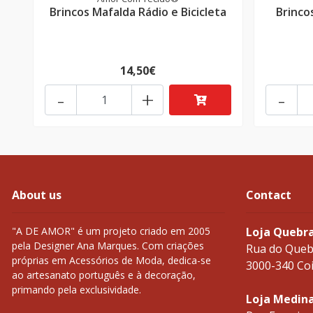
Brincos Mafalda Rádio e Bicicleta
Brinco
14,50€
-
+
-
About us
Contact
"A DE AMOR" é um projeto criado em 2005
Loja Quebr
pela Designer Ana Marques. Com criações
Rua do Queb
próprias em Acessórios de Moda, dedica-se
3000-340 Co
ao artesanato português e à decoração,
primando pela exclusividade.
Loja Medin