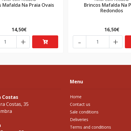
s Mafalda Na Praia Ovais
Brincos Mafalda Na P
Redondos
14,50€
16,50€
+
-
+
Menu
a Costas
Home
ra Costas, 35
Contact us
imbra
Sale conditions
Deliveries
a
Terms and conditions