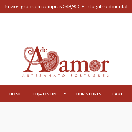
Envios grátis em compras >49,90€ Portugal continental
HOME
LOJA ONLINE
OUR STORES
CART