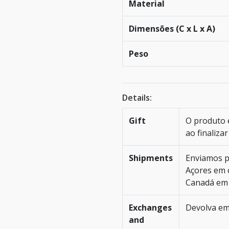
Material
Dimensões (C x L x A)
Peso
Details:
Gift
O produto 
ao finaliz
Shipments
Enviamos p
Açores em c
Canadá em 
Exchanges
Devolva em
and