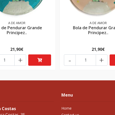
A DE AMOR
A DE AMOR
a de Pendurar Grande
Bola de Pendurar Gr
Principez..
Principez..
21,90€
21,90€
+
-
+
Menu
a Costas
Home
ra Costas, 35
Contact us