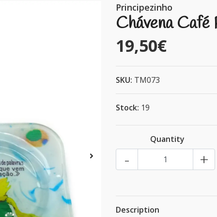
Principezinho
Chávena Café P
19,50€
SKU:
TM073
Stock:
19
Quantity
-
+
Description