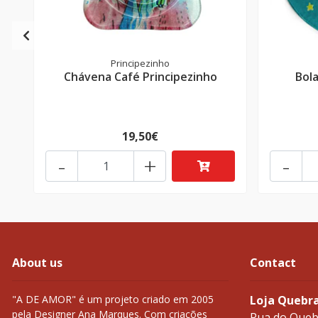
Principezinho
Chávena Café Principezinho
Bol
19,50€
-
+
-
About us
Contact
"A DE AMOR" é um projeto criado em 2005
Loja Quebr
pela Designer Ana Marques. Com criações
Rua do Queb