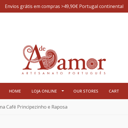
Envios grátis em compras >49,90€ Portugal continental
HOME
LOJA ONLINE
OUR STORES
CART
na Café Principezinho e Raposa