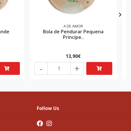
A DE AMOR
ande
Bola de Pendurar Pequena
Principe..
13,90€
-
+
Follow Us