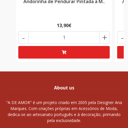
Andorinha de Pendurar Pintada à M..
An
13,90€
-
+
-
About us
"A DE AMOR" é um projeto criado em 2005 pela Designer Ana
Marques. Com criações próprias em Acessórios de Moda,
dedica-se ao artesanato português e à decoração, primando
pela exclusividade.