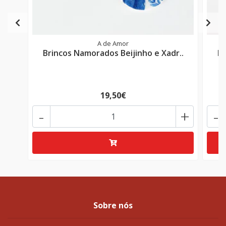
A de Amor
Brincos Namorados Beijinho e Xadr..
Br
19,50€
-
+
-
Sobre nós