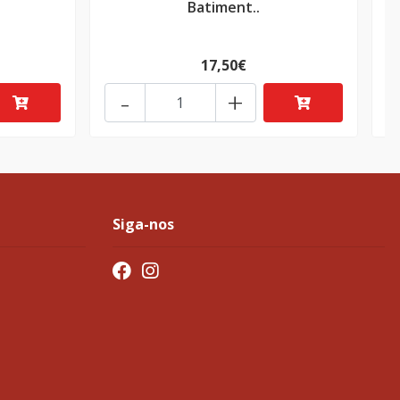
Batiment..
17,50€
-
+
Siga-nos