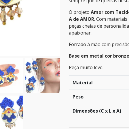
sempre que te queiras desta
O projeto
Amor com Tecid
A de AMOR
. Com materiais
peças cheias de personalid
apaixonar.
Forrado à mão com precisão
Base em metal cor bronze
Peça muito leve.
Material
Peso
Dimensões (C x L x A)