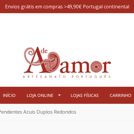
Envios grátis em compras >49,90€ Portugal continental
INÍCIO
LOJA ONLINE
LOJAS FÍSICAS
CARRINHO
Pendentes Azuis Duplos Redondos