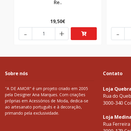
Re..
19,50€
-
+
-
Sobre nós
Contato
"A DE AMOR" é um projeto criado em 2005
Loja Quebr
pela Designer Ana Marques. Com criações
Rua do Queb
próprias em Acessórios de Moda, dedica-se
3000-340 Co
ao artesanato português e à decoração,
primando pela exclusividade.
Loja Medin
Rua Ferreira