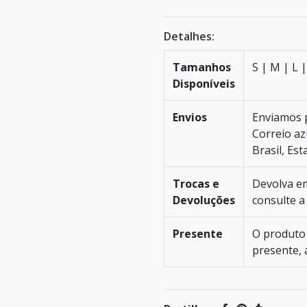
Detalhes:
Tamanhos
S | M | L 
Disponíveis
Envios
Enviamos 
Correio az
Brasil, Es
Trocas e
Devolva em
Devoluções
consulte 
Presente
O produto 
presente, 