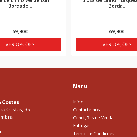
a de Linho Verde com
Blusa de Linho Turque
Bordado ..
Borda..
69,90€
69,90€
VER OPÇÕES
VER OPÇÕES
Menu
a Costas
Início
ra Costas, 35
Contacte-nos
imbra
Condições de Venda
Entregas
a
Termos e Condições