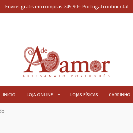
Envios grátis em compras >49,90€ Portugal continental
INÍCIO
LOJA ONLINE
LOJAS FÍSICAS
CARRINHO
do