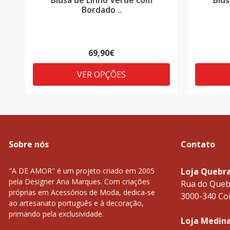
Blusa de Linho Verde com
Blus
Bordado ..
69,90€
VER OPÇÕES
Sobre nós
Contato
"A DE AMOR" é um projeto criado em 2005
Loja Quebr
pela Designer Ana Marques. Com criações
Rua do Queb
próprias em Acessórios de Moda, dedica-se
3000-340 Co
ao artesanato português e à decoração,
primando pela exclusividade.
Loja Medin