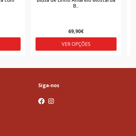
sa com
Blusa de Linho Amarelo Mostarda
B..
69,90€
VER OPÇÕES
Siga-nos