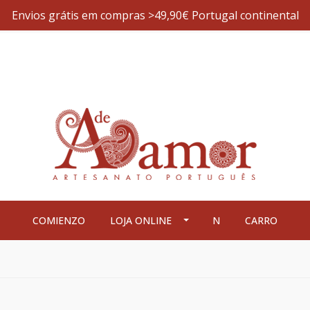
Envios grátis em compras >49,90€ Portugal continental
COMIENZO
LOJA ONLINE
N
CARRO