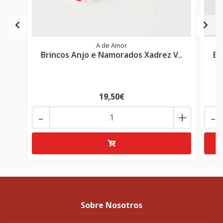
A de Amor
Brincos Anjo e Namorados Xadrez V..
Br
19,50€
-
+
-
Sobre Nosotros