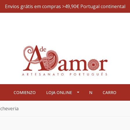
Envios grátis em compras >49,90€ Portugal continental
COMIENZO
LOJA ONLINE
N
CARRO
Echeveria