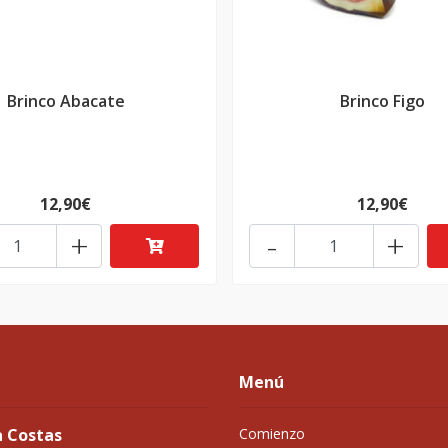
Brinco Abacate
Brinco Figo
12,90€
12,90€
+
-
+
Menú
a Costas
Comienzo