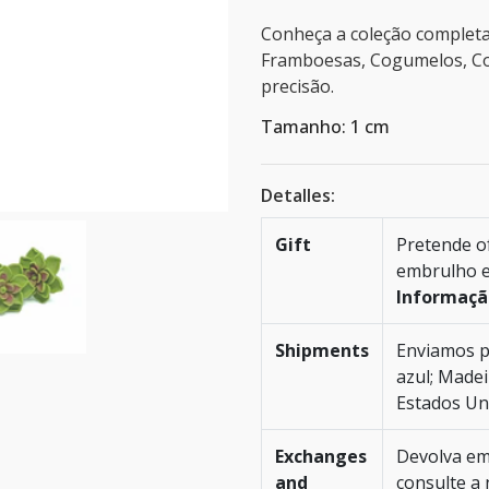
Conheça a coleção completa
Framboesas, Cogumelos, Co
precisão.
Tamanho: 1 cm
Detalles:
Gift
Pretende of
embrulho e
Informaçã
Shipments
Enviamos p
azul; Madei
Estados Un
Exchanges
Devolva em 
and
consulte a