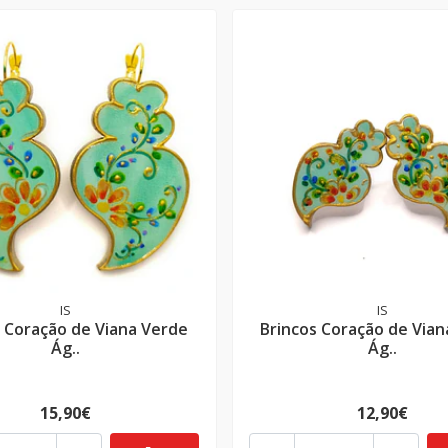
IS
IS
s Coração de Viana Verde
Brincos Coração de Vian
Ág..
Ág..
15,90€
12,90€