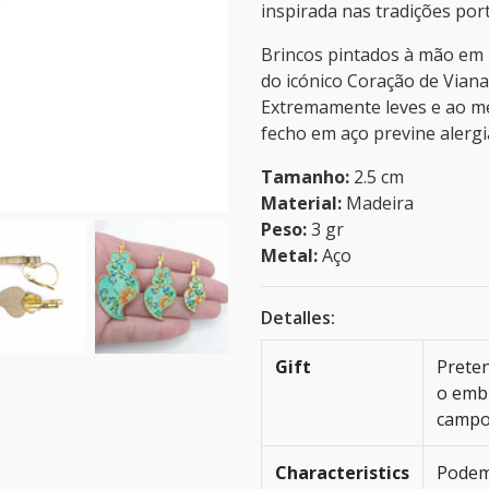
inspirada nas tradições por
Brincos pintados à mão em 
do icónico Coração de Viana
Extremamente leves e ao m
fecho em aço previne alergi
Tamanho:
2.5 cm
Material:
Madeira
Peso:
3 gr
Metal:
Aço
Detalles:
Gift
Preten
o embr
camp
Characteristics
Podem 