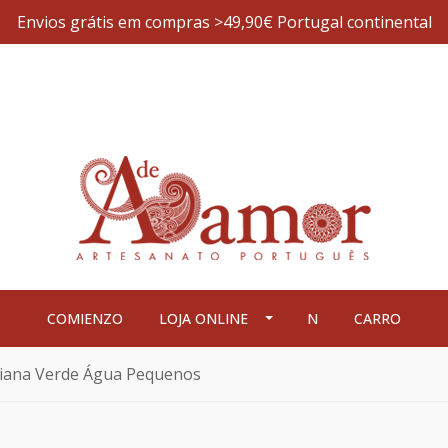
Envios grátis em compras >49,90€ Portugal continental
COMIENZO
LOJA ONLINE
N
CARRO
Viana Verde Água Pequenos