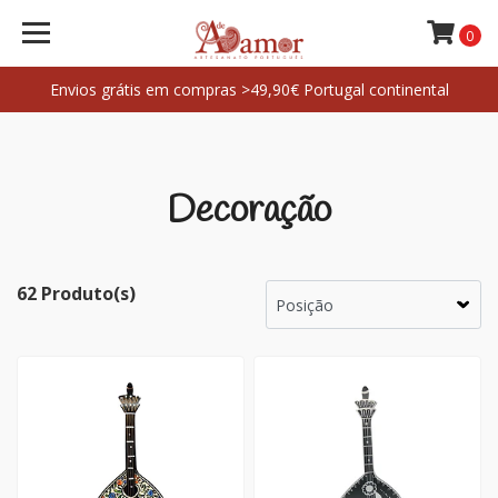
0
Envios grátis em compras >49,90€ Portugal continental
Decoração
62 Produto(s)