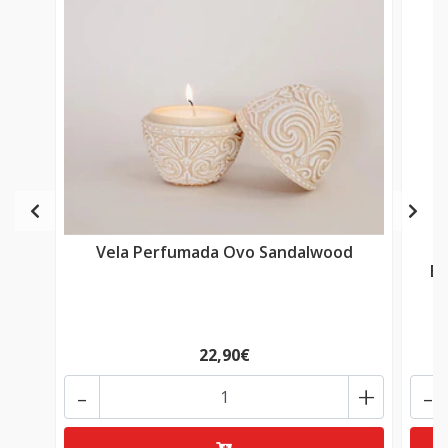
Vela Perfumada Ovo Sandalwood
En
22,90€
-
+
-