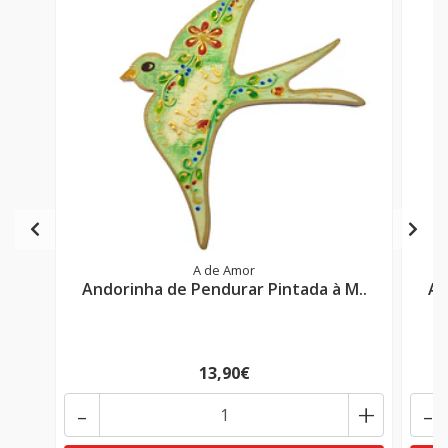
A de Amor
Andorinha de Pendurar Pintada à M..
An
13,90€
-
+
-