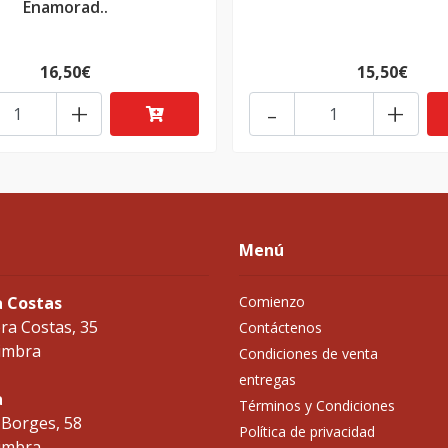
Enamorad..
16,50€
15,50€
+
-
+
Menú
a Costas
Comienzo
ra Costas, 35
Contáctenos
imbra
Condiciones de venta
entregas
a
Términos y Condiciones
 Borges, 58
Política de privacidad
imbra