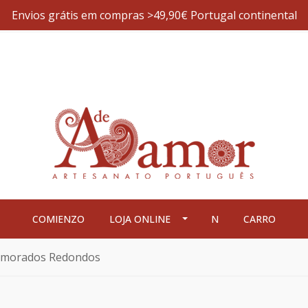
Envios grátis em compras >49,90€ Portugal continental
COMIENZO
LOJA ONLINE
N
CARRO
namorados Redondos