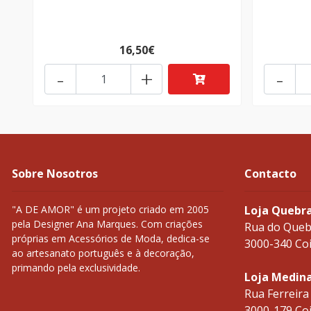
16,50€
-
+
-
Sobre Nosotros
Contacto
"A DE AMOR" é um projeto criado em 2005
Loja Quebr
pela Designer Ana Marques. Com criações
Rua do Queb
próprias em Acessórios de Moda, dedica-se
3000-340 Co
ao artesanato português e à decoração,
primando pela exclusividade.
Loja Medin
Rua Ferreira
3000-179 Co