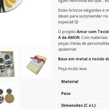
ligam nenhuma até que… es
Estes brincos elegantes e 
ideais para surpreender no 
especial! 😉
O projeto
Amor com Tecid
A de AMOR
. Com materiais
peças cheias de personalid
apaixonar.
Base em metal e tecido d
Peça muito leve.
Material
Peso
Dimensões (C x L)