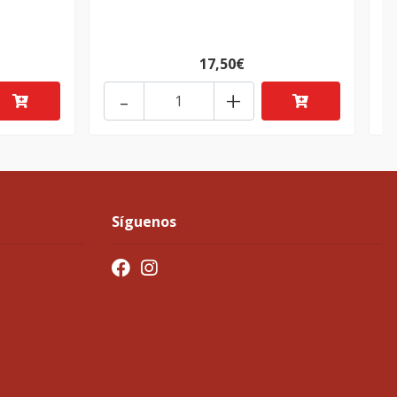
17,50€
-
+
Síguenos